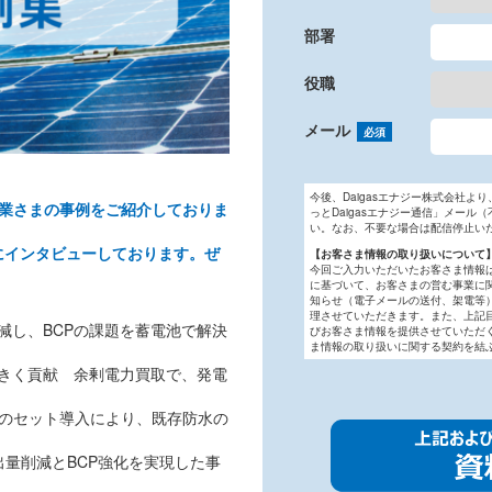
部署
役職
メール
必須
今後、Daigasエナジー株式会社よ
た企業さまの事例をご紹介しておりま
っとDaigasエナジー通信」メー
い。なお、不要な場合は配信停止い
にインタビューしております。ぜ
【お客さま情報の取り扱いについて
今回ご入力いただいたお客さま情報
に基づいて、お客さまの営む事業に関
知らせ（電子メールの送付、架電等
理させていただきます。また、上記
削減し、BCPの課題を蓄電池で解決
びお客さま情報を提供させていただ
ま情報の取り扱いに関する契約を結
に大きく貢献 余剰電力買取で、発電
arのセット導入により、既存防水の
出量削減とBCP強化を実現した事