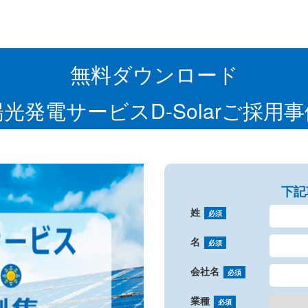
無料ダウンロード
光発電サービスD-Solarご採用
下記
姓
必須
名
必須
会社名
必須
業種
必須