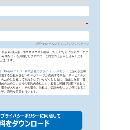
※会社のメールアドレスをご入力ください
り、低炭素/脱炭素・省エネやコスト削減・売上UPなどに役立つ「ぐぐ
ル（不定期配信）をお届けしますので、ご同意の上お申し込みくださ
ただけます。
】
は、
Daigasエナジー株式会社のプライバシーポリシー
に定める基準
連する当社を含むDaigasグループが提供する商品・サービスのお
）のために当社にて利用させていただくとともに、適正に保管・管
目的のために、当社の委託先会社にも、必要な範囲で回答内容およ
く場合があります。その場合、当社は、委託先会社 との間でお客さ
ぶ等、適切な監督を行います。